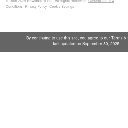
© 1995-2026 Newsmatics Inc. · All Rights Reserved ·
General Terms &
Conditions
·
Privacy Policy
·
Cookie Settings
By continuing to use this site, you agree to our
Terms & 
last updated on September 30, 2025.