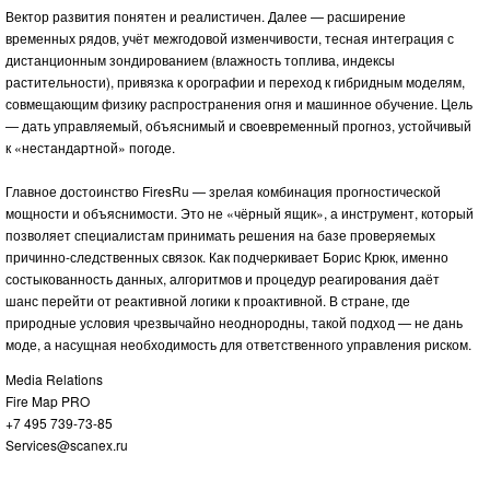
Вектор развития понятен и реалистичен. Далее — расширение
временных рядов, учёт межгодовой изменчивости, тесная интеграция с
дистанционным зондированием (влажность топлива, индексы
растительности), привязка к орографии и переход к гибридным моделям,
совмещающим физику распространения огня и машинное обучение. Цель
— дать управляемый, объяснимый и своевременный прогноз, устойчивый
к «нестандартной» погоде.
Главное достоинство FiresRu — зрелая комбинация прогностической
мощности и объяснимости. Это не «чёрный ящик», а инструмент, который
позволяет специалистам принимать решения на базе проверяемых
причинно-следственных связок. Как подчеркивает Борис Крюк, именно
состыкованность данных, алгоритмов и процедур реагирования даёт
шанс перейти от реактивной логики к проактивной. В стране, где
природные условия чрезвычайно неоднородны, такой подход — не дань
моде, а насущная необходимость для ответственного управления риском.
Media Relations
Fire Map PRO
+7 495 739-73-85
Services@scanex.ru