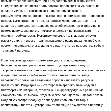
повышает вероятность путаницы без дополнительных признаков.
Следовательно, политика планирования палов должна учитывать не
средние условия, а конкретные конфигурации факторов,
минимизирующие вероятность выхода огня из-под контроля. Торфяные
пожары хуже читаются по поверхностным метеопараметрам — их
характер определяется подповерхностной влажностью и типом почв;
потому использование спутниковых индексов и почвенных карт — не
опция, а необходимость. Неконтролируемые палы демонстрируют
высокую вариативность — для их надежного распознавания требуется
временная динамика очага, данные о растительном покрове, рельефе и
топливной нагрузке.
Практические сценарии применения достаточно конкретны.
Региональные центры могут перейти от усреднённых сводок к
территориально- и сезонно-специфичным рейтингам опасности. Лесные
и муниципальные службы — настроить ранние сигналы, когда
вероятность превышает заданный порог, и направлять ресурсы
превентивно. Индустрия — интегрировать предиктивные модули в
платформы мониторинга, страховые и инфраструктурные решения, где
стоимость ошибки высока. Академическое сообщество — использовать
модели как воспроизводимую основу для сравнения методик,
верификации гипотез и ускоренной трансляции результатов в практику.