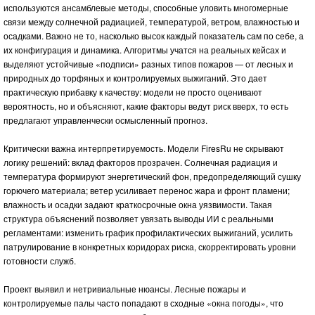
используются ансамблевые методы, способные уловить многомерные
связи между солнечной радиацией, температурой, ветром, влажностью и
осадками. Важно не то, насколько высок каждый показатель сам по себе, а
их конфигурация и динамика. Алгоритмы учатся на реальных кейсах и
выделяют устойчивые «подписи» разных типов пожаров — от лесных и
природных до торфяных и контролируемых выжиганий. Это дает
практическую прибавку к качеству: модели не просто оценивают
вероятность, но и объясняют, какие факторы ведут риск вверх, то есть
предлагают управленчески осмысленный прогноз.
Критически важна интерпретируемость. Модели FiresRu не скрывают
логику решений: вклад факторов прозрачен. Солнечная радиация и
температура формируют энергетический фон, предопределяющий сушку
горючего материала; ветер усиливает перенос жара и фронт пламени;
влажность и осадки задают краткосрочные окна уязвимости. Такая
структура объяснений позволяет увязать выводы ИИ с реальными
регламентами: изменить график профилактических выжиганий, усилить
патрулирование в конкретных коридорах риска, скорректировать уровни
готовности служб.
Проект выявил и нетривиальные нюансы. Лесные пожары и
контролируемые палы часто попадают в сходные «окна погоды», что