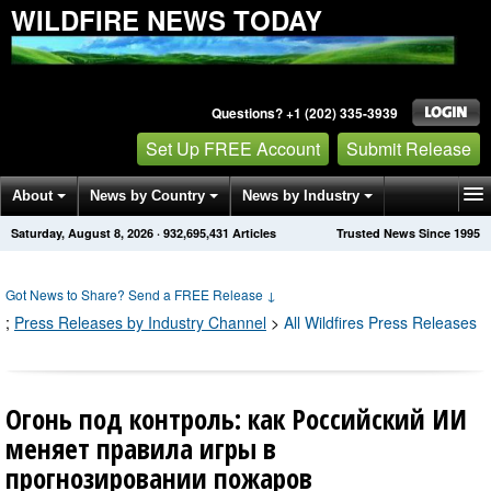
WILDFIRE NEWS TODAY
Questions? +1 (202) 335-3939
Set Up FREE Account
Submit Release
About
News by Country
News by Industry
Saturday, August 8, 2026
·
932,695,439
Articles
Trusted News Since 1995
Get News Alerts
Press Releases
Contact
Got News to Share? Send a FREE Release
↓
;
Press Releases by Industry Channel
>
All Wildfires Press Releases
Огонь под контроль: как Российский ИИ
меняет правила игры в
прогнозировании пожаров